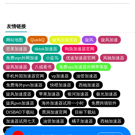
友情链接
网站地图
QuickQ
旋风加速度器
旋风
旋风加速
坚果加速器
tiktok加速器
狗急加速器官网
免费vqn外网加速
小蓝鸟
优途加速器官网
风驰加速器
旋风加速器
八戒看书
免费vps加速器外网苹果版
手机外国加速器官网
vp加速器
油管加速器
免费海外pvn加速器
快橙加速器
西柚加速器
旋风加速度器
苹果加速器
银河加速器
极光加速器
旋风pvn加速器
海外加速器试用一小时
免费跨墙软件
DISBAO下载站
黑洞加速官网
目标下载站
加速器试用七天
油管加速器
橘子加速器
西柚加速器
雷霆vp加速器