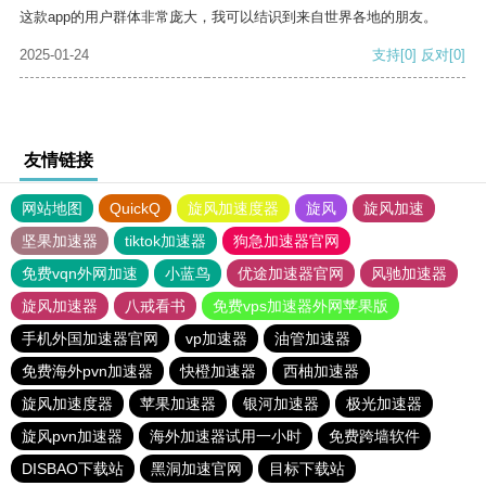
这款app的用户群体非常庞大，我可以结识到来自世界各地的朋友。
2025-01-24
支持
[0]
反对
[0]
友情链接
网站地图
QuickQ
旋风加速度器
旋风
旋风加速
坚果加速器
tiktok加速器
狗急加速器官网
免费vqn外网加速
小蓝鸟
优途加速器官网
风驰加速器
旋风加速器
八戒看书
免费vps加速器外网苹果版
手机外国加速器官网
vp加速器
油管加速器
免费海外pvn加速器
快橙加速器
西柚加速器
旋风加速度器
苹果加速器
银河加速器
极光加速器
旋风pvn加速器
海外加速器试用一小时
免费跨墙软件
DISBAO下载站
黑洞加速官网
目标下载站