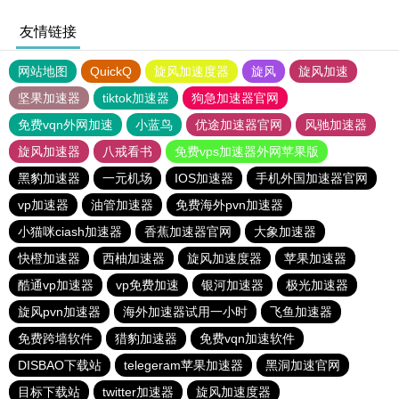
友情链接
网站地图
QuickQ
旋风加速度器
旋风
旋风加速
坚果加速器
tiktok加速器
狗急加速器官网
免费vqn外网加速
小蓝鸟
优途加速器官网
风驰加速器
旋风加速器
八戒看书
免费vps加速器外网苹果版
黑豹加速器
一元机场
IOS加速器
手机外国加速器官网
vp加速器
油管加速器
免费海外pvn加速器
小猫咪ciash加速器
香蕉加速器官网
大象加速器
快橙加速器
西柚加速器
旋风加速度器
苹果加速器
酷通vp加速器
vp免费加速
银河加速器
极光加速器
旋风pvn加速器
海外加速器试用一小时
飞鱼加速器
免费跨墙软件
猎豹加速器
免费vqn加速软件
DISBAO下载站
telegeram苹果加速器
黑洞加速官网
目标下载站
twitter加速器
旋风加速度器