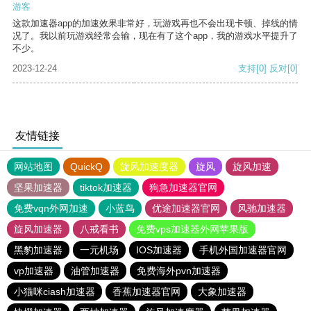
游客
这款加速器app的加速效果非常好，玩游戏再也不会出现卡顿、掉线的情
况了。我以前玩游戏经常会输，现在有了这个app，我的游戏水平提升了
不少。
2023-12-24
支持
[0]
反对
[0]
友情链接
网站地图
QuickQ
旋风加速度器
旋风
旋风加速
坚果加速器
tiktok加速器
狗急加速器官网
免费vqn外网加速
小蓝鸟
优途加速器官网
风驰加速器
旋风加速器
八戒看书
免费vps加速器外网苹果版
黑豹加速器
一元机场
IOS加速器
手机外国加速器官网
vp加速器
油管加速器
免费海外pvn加速器
小猫咪ciash加速器
香蕉加速器官网
大象加速器