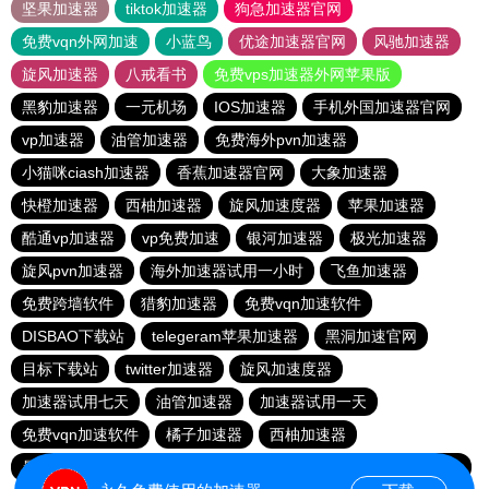
坚果加速器
tiktok加速器
狗急加速器官网
免费vqn外网加速
小蓝鸟
优途加速器官网
风驰加速器
旋风加速器
八戒看书
免费vps加速器外网苹果版
黑豹加速器
一元机场
IOS加速器
手机外国加速器官网
vp加速器
油管加速器
免费海外pvn加速器
小猫咪ciash加速器
香蕉加速器官网
大象加速器
快橙加速器
西柚加速器
旋风加速度器
苹果加速器
酷通vp加速器
vp免费加速
银河加速器
极光加速器
旋风pvn加速器
海外加速器试用一小时
飞鱼加速器
免费跨墙软件
猎豹加速器
免费vqn加速软件
DISBAO下载站
telegeram苹果加速器
黑洞加速官网
目标下载站
twitter加速器
旋风加速度器
加速器试用七天
油管加速器
加速器试用一天
免费vqn加速软件
橘子加速器
西柚加速器
暴雪加速器vp
雷霆vp加速器
小蓝鸟pvn加速器
1元机场