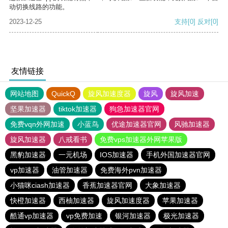
动切换线路的功能。
2023-12-25
支持
[0]
反对
[0]
友情链接
网站地图
QuickQ
旋风加速度器
旋风
旋风加速
坚果加速器
tiktok加速器
狗急加速器官网
免费vqn外网加速
小蓝鸟
优途加速器官网
风驰加速器
旋风加速器
八戒看书
免费vps加速器外网苹果版
黑豹加速器
一元机场
IOS加速器
手机外国加速器官网
vp加速器
油管加速器
免费海外pvn加速器
小猫咪ciash加速器
香蕉加速器官网
大象加速器
快橙加速器
西柚加速器
旋风加速度器
苹果加速器
酷通vp加速器
vp免费加速
银河加速器
极光加速器