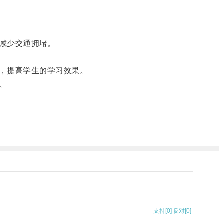
减少交通拥堵。
，提高学生的学习效果。
。
支持
[0]
反对
[0]